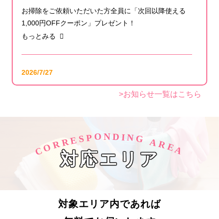
お掃除をご依頼いただいた方全員に「次回以降使える
1,000円OFFクーポン」プレゼント！
もっとみる
2026/7/27
【公式YouTube更新】エアコンが冷えない・水漏れ・
>お知らせ一覧はこちら
ポコポコ音…エアコンの不調の原因と対策をプロが解
説！
もっとみる
O
D
N
I
N
P
S
G
E
R
A
R
R
O
E
C
A
対応エリア
2026/7/24
【メディア掲載】「モノクリーン東京」様にてアール
クリーニングが紹介されました！
もっとみる
対象エリア内であれば