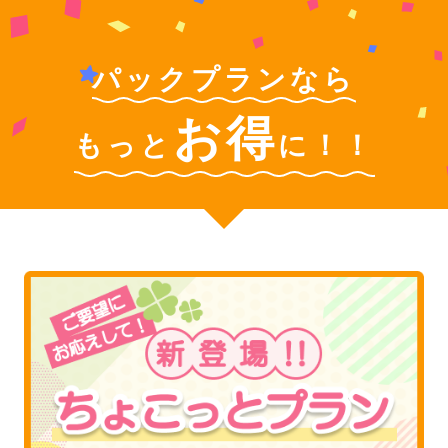
パックプランなら
お得
もっと
に！！