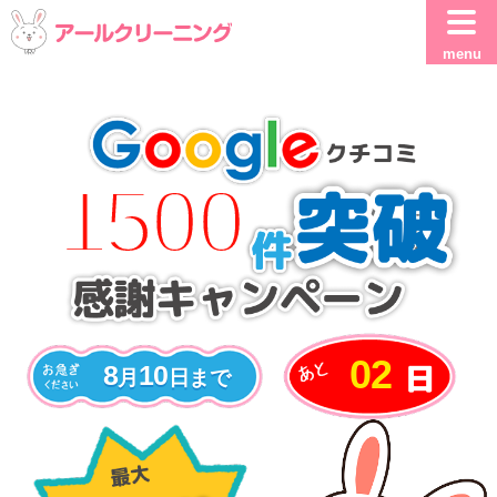
menu
1500
02
8
10
月
日
まで