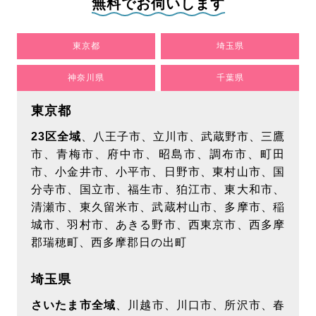
無料でお伺いします
2026/7/23
【メディア掲載】「口コミ評判ナビ」様にてアールク
東京都
埼玉県
リーニングが紹介されました！
神奈川県
千葉県
もっとみる
東京都
2026/7/8
23区全域
、八王子市、立川市、武蔵野市、三鷹
市、青梅市、府中市、昭島市、調布市、町田
【メディア掲載】「air LAB｜エアラボ」様にてアール
市、小金井市、小平市、日野市、東村山市、国
クリーニングが紹介されました！
分寺市、国立市、福生市、狛江市、東大和市、
もっとみる
清瀬市、東久留米市、武蔵村山市、多摩市、稲
城市、羽村市、あきる野市、西東京市、西多摩
郡瑞穂町、西多摩郡日の出町
埼玉県
さいたま市全域
、川越市、川口市、所沢市、春