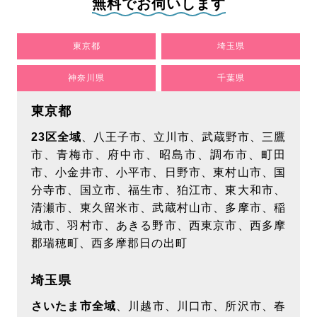
無料でお伺いします
2026/7/23
【メディア掲載】「口コミ評判ナビ」様にてアールク
東京都
埼玉県
リーニングが紹介されました！
神奈川県
千葉県
もっとみる
東京都
2026/7/8
23区全域
、八王子市、立川市、武蔵野市、三鷹
市、青梅市、府中市、昭島市、調布市、町田
【メディア掲載】「air LAB｜エアラボ」様にてアール
市、小金井市、小平市、日野市、東村山市、国
クリーニングが紹介されました！
分寺市、国立市、福生市、狛江市、東大和市、
もっとみる
清瀬市、東久留米市、武蔵村山市、多摩市、稲
城市、羽村市、あきる野市、西東京市、西多摩
郡瑞穂町、西多摩郡日の出町
埼玉県
さいたま市全域
、川越市、川口市、所沢市、春