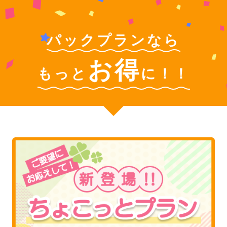
パックプランなら
お得
もっと
に！！