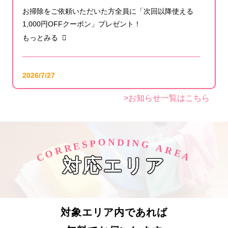
お掃除をご依頼いただいた方全員に「次回以降使える
1,000円OFFクーポン」プレゼント！
もっとみる
2026/7/27
【公式YouTube更新】エアコンが冷えない・水漏れ・
>お知らせ一覧はこちら
ポコポコ音…エアコンの不調の原因と対策をプロが解
説！
もっとみる
O
D
N
I
N
P
S
G
E
R
A
R
R
O
E
C
A
対応エリア
2026/7/24
【メディア掲載】「モノクリーン東京」様にてアール
クリーニングが紹介されました！
もっとみる
対象エリア内であれば