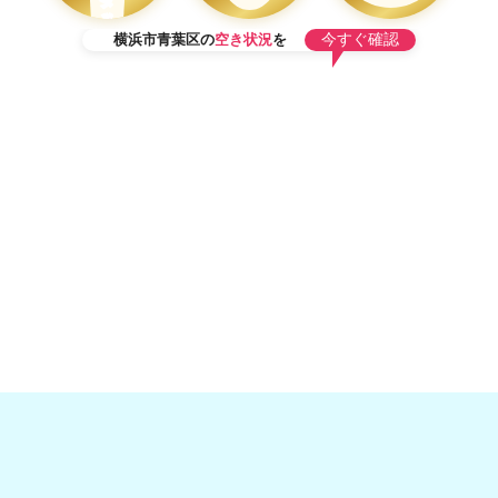
タ
ッ
フ
今すぐ確認
横浜市青葉区の
空き状況
を
在
籍