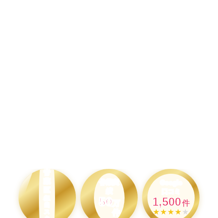
横
浜
市
青
葉
作業実
Google
区
績
口コミ
50
担
1,500
万
件
当
★★★★
★
件
ス