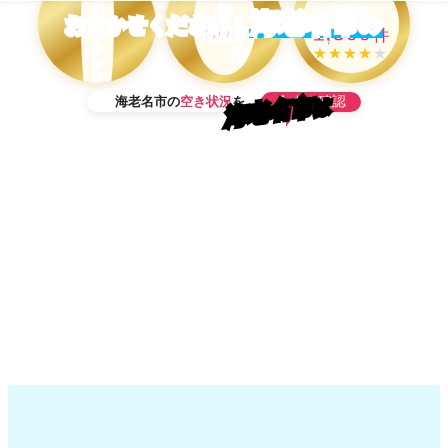
担
績
口コミ
海老名市
の
おまかせください！
当
50
1,500
万
件
ス
タ
★★★★
★
件
ッ
フ
在
今すぐ確認
海老名市の
空き状況
を
海老名市
は
籍
OK！
当日予約