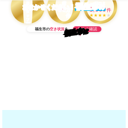
績
口コミ
当
福生市
の
おまかせください！
50
1,500
ス
万
件
タ
★★★★
★
件
ッ
フ
在
今すぐ確認
福生市の
空き状況
を
籍
福生市
は
OK！
当日予約