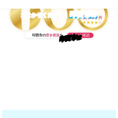
市
作業実
Google
担
績
口コミ
当
印西市
の
おまかせください！
50
1,500
ス
万
件
タ
★★★★
★
件
ッ
フ
在
今すぐ確認
印西市の
空き状況
を
籍
印西市
は
OK！
当日予約