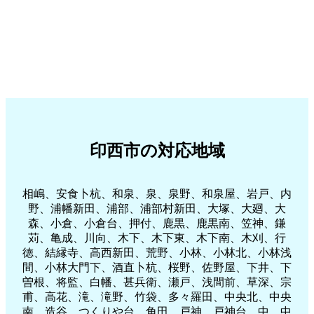
印西市の対応地域
相嶋、安食卜杭、和泉、泉、泉野、和泉屋、岩戸、内
野、浦幡新田、浦部、浦部村新田、大塚、大廻、大
森、小倉、小倉台、押付、鹿黒、鹿黒南、笠神、鎌
苅、亀成、川向、木下、木下東、木下南、木刈、行
徳、結縁寺、高西新田、荒野、小林、小林北、小林浅
間、小林大門下、酒直卜杭、桜野、佐野屋、下井、下
曽根、将監、白幡、甚兵衛、瀬戸、浅間前、草深、宗
甫、高花、滝、滝野、竹袋、多々羅田、中央北、中央
南、造谷、つくりや台、角田、戸神、戸神台、中、中