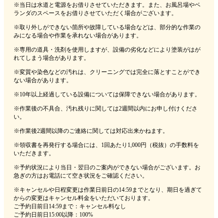
※当日は水道と電源をお借りさせていただきます。また、お風呂場やベ
ランダのスペースをお借りさせていただく場合がございます。
※取り外しができない箇所や故障している場合などは、部分的な作業の
みになる場合や作業を承れない場合があります。
※専用の道具・洗剤を使用しますが、設備の劣化などにより塗装がはが
れてしまう場合があります。
※変質や染色などの汚れは、クリーニングでは完全に落とすことができ
ない場合があります。
※10年以上経過している設備については保障できない場合があります。
※作業後の不具合、汚れ残りに関しては2週間以内にお申し付けくださ
い。
※作業後2週間以降のご連絡に関しては対応出来かねます。
※領収書を再発行する場合には、1回あたり1,000円（税抜）の手数料を
いただきます。
※予約状況により当日・翌日のご案内ができない場合がございます。お
急ぎの方はお電話にて空き状況をご確認ください。
※キャンセルや日程変更は作業日前日の14:59までとなり、期日を過ぎて
からの変更はキャンセル料金をいただいております。
ご予約日前日14:59まで：キャンセル料なし
ご予約日前日15:00以降：100%