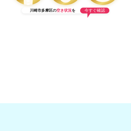
タ
ッ
フ
今すぐ確認
川崎市多摩区の
空き状況
を
在
籍