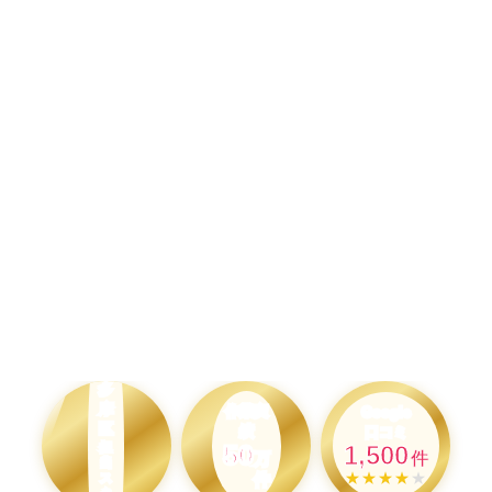
川
崎
市
多
摩
作業実
Google
区
績
口コミ
50
担
1,500
万
件
当
★★★★
★
件
ス