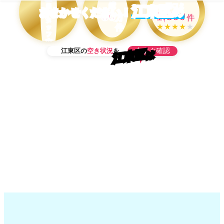
績
口コミ
当
江東区
の
おまかせください！
50
1,500
ス
万
件
タ
★★★★
★
件
ッ
フ
在
今すぐ確認
江東区の
空き状況
を
籍
江東区
は
OK！
当日予約