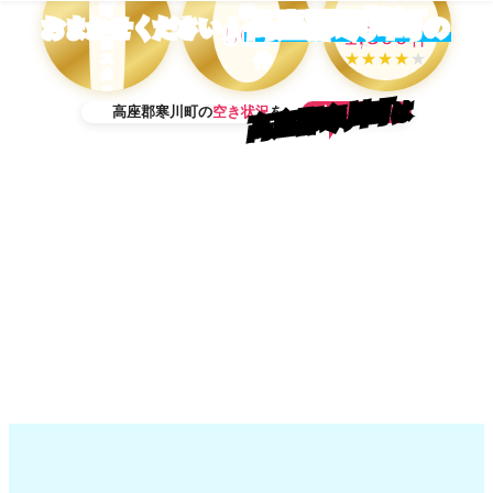
町
績
口コミ
高座郡寒川町
の
おまかせください！
50
担
1,500
万
件
当
★★★★
★
件
ス
タ
ッ
高座郡寒川町
フ
は
今すぐ確認
高座郡寒川町の
空き状況
を
在
OK！
当日予約
籍