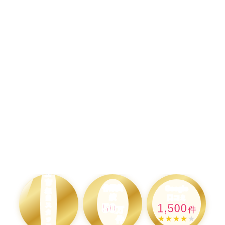
佐
倉
市
作業実
Google
担
績
口コミ
当
50
1,500
ス
万
件
タ
★★★★
★
件
ッ