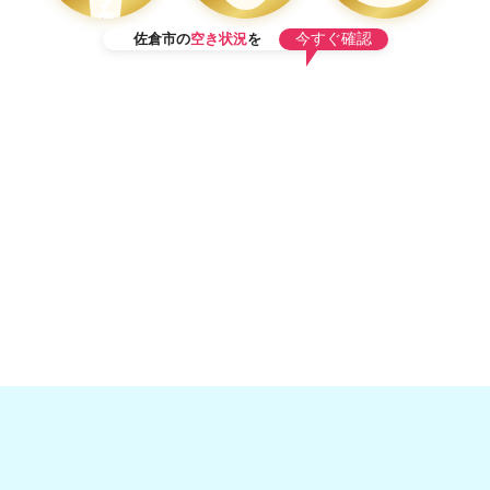
フ
在
今すぐ確認
籍
佐倉市の
空き状況
を