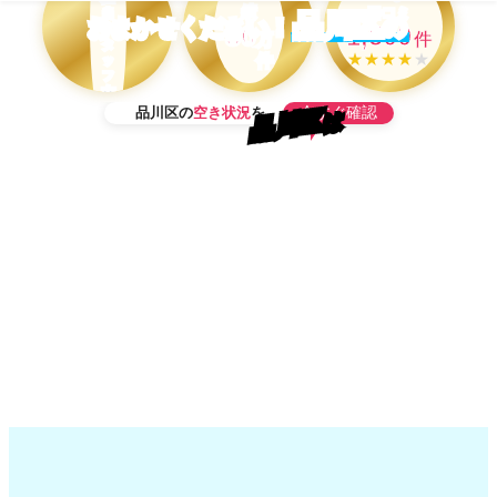
績
口コミ
当
品川区
の
おまかせください！
50
1,500
ス
万
件
タ
★★★★
★
件
ッ
フ
在
今すぐ確認
品川区の
空き状況
を
籍
品川区
は
OK！
当日予約