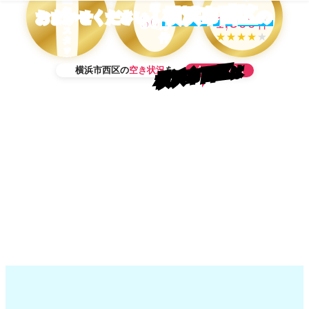
績
口コミ
横浜市西区
担
の
おまかせください！
50
1,500
当
万
件
ス
★★★★
★
件
タ
ッ
フ
横浜市西区
今すぐ確認
は
横浜市西区の
空き状況
を
在
籍
OK！
当日予約