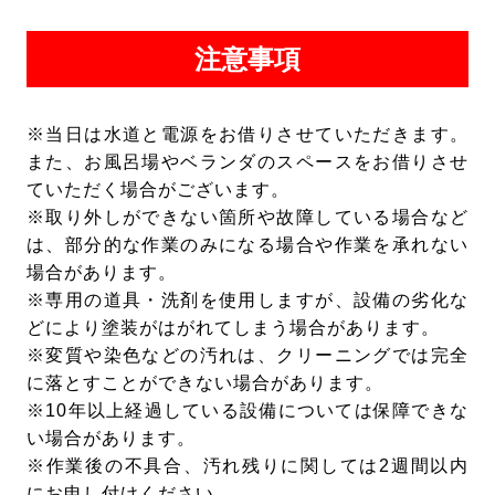
せ(電話又はメール)であることが当社にて確認で
きた場合に限り、できるだけ速やかに、当社で管
注意事項
理するお客様の個人情報を開示･訂正･追加･削除･
利用停止いたします。
※当日は水道と電源をお借りさせていただきます。
また、お風呂場やベランダのスペースをお借りさせ
ていただく場合がございます。
※取り外しができない箇所や故障している場合など
は、部分的な作業のみになる場合や作業を承れない
場合があります。
※専用の道具・洗剤を使用しますが、設備の劣化な
どにより塗装がはがれてしまう場合があります。
※変質や染色などの汚れは、クリーニングでは完全
に落とすことができない場合があります。
※10年以上経過している設備については保障できな
い場合があります。
※作業後の不具合、汚れ残りに関しては2週間以内
にお申し付けください。