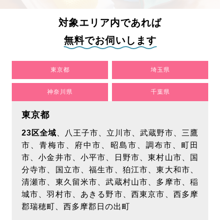
人情報をいただく際には、お客様の最新情報をご
提供いただけるようお願い致します。
対象エリア内であれば
【個人情報の利用目的について】
無料でお伺いします
当社は、以下に記載する目的でお客様の個人情報
を利用させていただきます。個人情報の利用範囲
東京都
埼玉県
に関しては、次項目「第三者への開示について」
をご確認ください。
神奈川県
千葉県
各種サービス提供のため
東京都
市場調査･お客様ご利用状況の分析のため
各種サービス案内のため
23区全域
、八王子市、立川市、武蔵野市、三鷹
お客様に提供するサービス向上･改善のため
市、青梅市、府中市、昭島市、調布市、町田
関連情報のご案内を送付
市、小金井市、小平市、日野市、東村山市、国
分寺市、国立市、福生市、狛江市、東大和市、
【個人を特定しない属性情報・行動履歴の取得及
清瀬市、東久留米市、武蔵村山市、多摩市、稲
び利用について】
城市、羽村市、あきる野市、西東京市、西多摩
当ウェブサイトでは、広告配信事業者が提供する
郡瑞穂町、西多摩郡日の出町
プログラムを利用し、特定のサイトにおいて行動