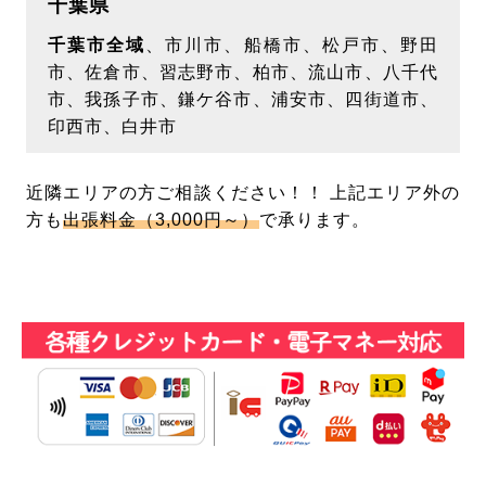
千葉県
当社の範囲でのみ利用させていただきます。利用
させていただく個人情報は氏名･住所･連絡先・メ
千葉市全域
、市川市、船橋市、松戸市、野田
市、佐倉市、習志野市、柏市、流山市、八千代
ールアドレスのみに限定させていただきます。承
市、我孫子市、鎌ケ谷市、浦安市、四街道市、
諾なく、お客様からいただいた個人情報を第三者
印西市、白井市
へ開示･提供いたしません。ただし、正当な利用
目的の範囲内において、当社が信頼に足ると判断
近隣エリアの方ご相談ください！！ 上記エリア外の
し守秘義務契約を結んだ企業にお客様の個人情報
方も
出張料金（3,000円～）
で承ります。
を提供することがあります。また、法令等により
開示要求･提供義務が定められている場合、お客
様の権利･生命･財産･安全などを保護する必要が
あると合理的に判断される場合は、例外とさせて
いただきます。
【個人情報の開示･訂正･追加･削除･利用停止につ
いて】
お客様から個人情報の開示･訂正･追加･削除･利用
停止等の要求があった場合、お客様ご自身の問合