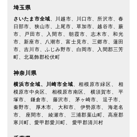
ターゲティング広告（サイト閲覧情報などをもと
埼玉県
にユーザーの興味・関心にあわせて広告を配信す
さいたま市全域
、川越市、川口市、所沢市、春
る広告手法）を行っております。その際、ユーザ
日部市、狭山市、上尾市、草加市、越谷市、蕨
ーのサイト訪問履歴情報を採取するためCookieを
市、戸田市、入間市、朝霞市、志木市、和光
使用しています（ただし、個人を特定・識別でき
市、新座市、八潮市、富士見市、三郷市、蓮田
るような情報は一切含まれておりません）
市、吉川市、ふじみ野市、白岡市、入間郡三芳
広告配信事業者は 当該Cookieを使用して当ウェ
町、北葛飾郡松伏町
ブサイトへの過去のアクセス情報に基づいて広告
を配信します。この広告の無効化を希望されるユ
神奈川県
ーザーは 広告配信事業者のオプトアウトページに
横浜市全域、川崎市全域
、相模原市緑区、 相
アクセスして、Cookie の使用を無効にできま
模原市中央区、 相模原市南区、 横須賀市、 平
す。ブラウザの変更、Cookieの削除及び新しい
塚市、 鎌倉市、 藤沢市、 茅ヶ崎市、 逗子市、
PCへ変更等の場合には再度設定が必要となりま
秦野市、 厚木市、 大和市、 伊勢原市、 海老名
市、 座間市、 綾瀬市、 三浦郡葉山町、高座郡
す。
寒川町、愛甲郡愛川町、 愛甲郡清川村
【第三者への開示について】
当社は、お客様からご提供いただいた個人情報を