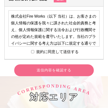
株式会社Fire Works（以下 当社）は、お客さまの
個人情報の保護を我々に課された社会的責務と考
え、個人情報保護に関する法令および行政機関そ
の他が定めた規範を遵守いたします。当社のプラ
イバシーに関する考え方は以下に規定する通りで
す。 法令の改正等の事情により随時修正または削
規約に同意して送信する
除されることがございますが、最新の方針は本ペ
ージに記載いたします。【個人情報の収集につい
て】
当社は、個人情報の収集目的を事業範囲内で明確
に定め、その目的達成に必要な限度において個人
O
D
N
I
N
P
S
G
E
R
A
R
R
O
E
情報を収集いたします。お客様からの当社サービ
C
A
対応エリア
スに関するお問い合わせ、申込み、サービス提供
等の際にお客様の個人情報を収集いたします。個