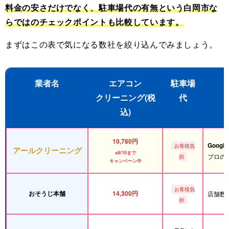
料金の安さだけでなく、駐車場代の有無という白岡市な
らではのチェックポイントも比較しています。
まずはこの表で気になる数社を絞り込んでみましょう。
業者名
エアコン
駐車場
クリーニング(税
代
込)
10,780円
Googl
お客様負
アールクリーニング
※8/10まで
プロの
担
キャンペーン中
お客様負
おそうじ本舗
14,300円
店舗数
担