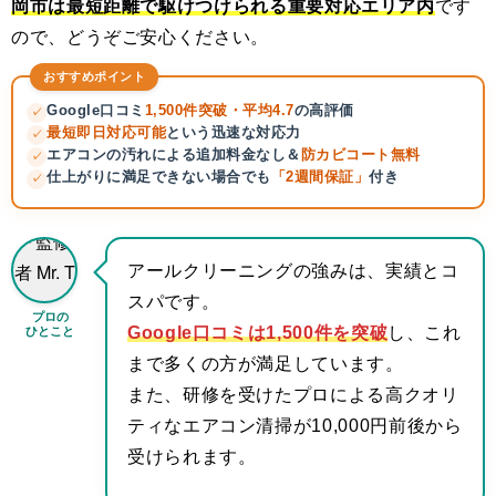
岡市は最短距離で駆けつけられる重要対応エリア内
です
ので、どうぞご安心ください。
おすすめポイント
Google口コミ
1,500件突破・平均4.7
の高評価
✓
最短即日対応可能
という迅速な対応力
✓
エアコンの汚れによる追加料金なし＆
防カビコート無料
✓
仕上がりに満足できない場合でも
「2週間保証」
付き
✓
アールクリーニングの強みは、実績とコ
スパです。
プロの
ひとこと
Google口コミは1,500件を突破
し、これ
まで多くの方が満足しています。
また、研修を受けたプロによる高クオリ
ティなエアコン清掃が10,000円前後から
受けられます。