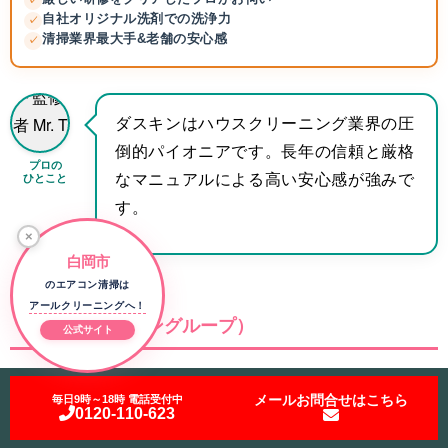
✓
自社オリジナル洗剤での洗浄力
✓
清掃業界最大手&老舗の安心感
✓
ダスキンはハウスクリーニング業界の圧
倒的パイオニアです。長年の信頼と厳格
プロの
ひとこと
なマニュアルによる高い安心感が強みで
す。
×
白岡市
のエアコン清掃は
アールクリーニングへ！
カジタク（イオングループ）
公式サイト
メールお問合せはこちら
毎日9時～18時 電話受付中
0120-110-623
お掃除機能なし：
14,300円