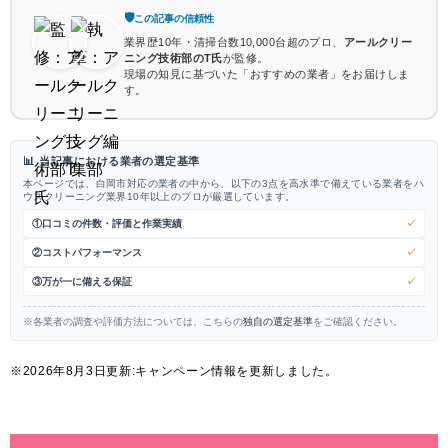
🛡️
この記事の信頼性
業界歴10年・清掃台数10,000台超のプロ、
アールクリー
ニング技術部のT氏
が監修。
現場の知見に基づいた「おすすめの業者」をお届けしま
す。
当記事における業者の選定基準
本ページでは、白岡市対応の業者の中から、以下の3点を高水準で備えている業者をハ
ウスクリーニング業界10年以上のプロが厳選しています。
①口コミの件数・評価と作業実績
✓
②コストパフォーマンス
✓
③万が一に備える保証
✓
※各業者の調査や評価方法については、こちらの
独自の選定基準
をご確認ください。
※2026年8月3日更新:キャンペーン情報を更新しました。