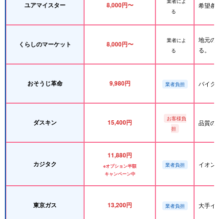
業者によ
ユアマイスター
8,000円〜
希望条
る
地元の
業者によ
くらしのマーケット
8,000円〜
る。
る
おそうじ革命
9,980円
バイク
業者負担
お客様負
ダスキン
15,400円
品質の
担
11,880円
カジタク
イオン
業者負担
※オプション半額
キャンペーン中
東京ガス
13,200円
大手イ
業者負担