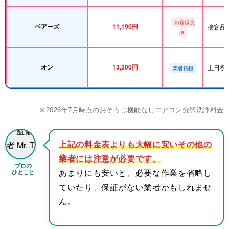
お客様負
ベアーズ
11,190円
接客品
担
オン
13,200円
土日祝
業者負担
※2026年7月時点のおそうじ機能なしエアコン分解洗浄料金
上記の料金表よりも大幅に安いその他の
業者には注意が必要です。
プロの
ひとこと
あまりにも安いと、必要な作業を省略し
ていたり、保証がない業者かもしれませ
ん。