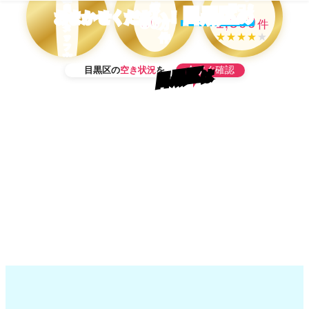
績
口コミ
当
目黒区
の
おまかせください！
50
1,500
ス
万
件
タ
★★★★
★
件
ッ
フ
在
今すぐ確認
目黒区の
空き状況
を
籍
目黒区
は
OK！
当日予約