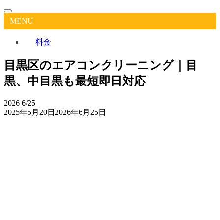
MENU
料金
目黒区のエアコンクリーニング｜目
黒、中目黒も最短即日対応
2026
6/25
2025年5月20日
2026年6月25日
目
黒
区
作業実
Google
担