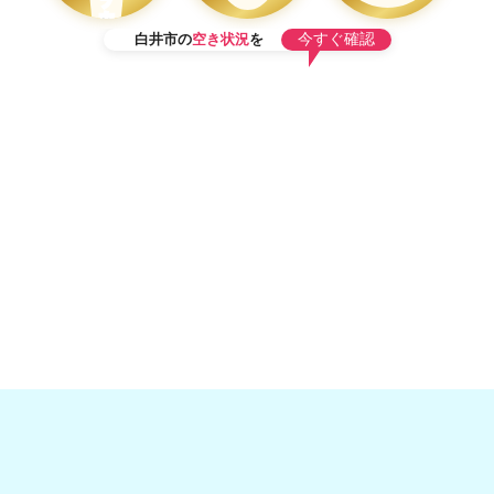
フ
在
今すぐ確認
籍
白井市の
空き状況
を