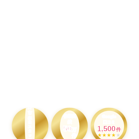
白
井
市
作業実
Google
担
績
口コミ
当
50
1,500
ス
万
件
タ
★★★★
★
件
ッ