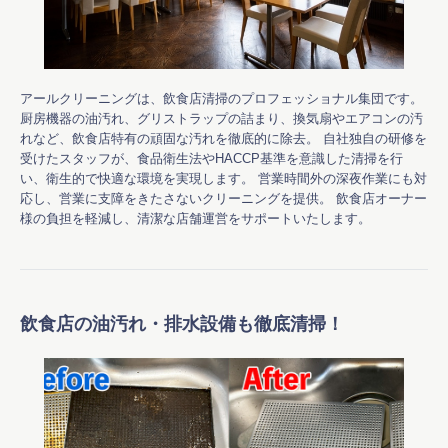
アールクリーニングは、飲食店清掃のプロフェッショナル集団です。 
厨房機器の油汚れ、グリストラップの詰まり、換気扇やエアコンの汚
れなど、飲食店特有の頑固な汚れを徹底的に除去。 自社独自の研修を
受けたスタッフが、食品衛生法やHACCP基準を意識した清掃を行
い、衛生的で快適な環境を実現します。 営業時間外の深夜作業にも対
応し、営業に支障をきたさないクリーニングを提供。 飲食店オーナー
様の負担を軽減し、清潔な店舗運営をサポートいたします。 
飲食店の油汚れ・排水設備も徹底清掃！