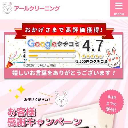
menu
8/10
までの
受付!