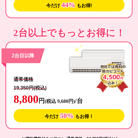
44%
今だけ
もお得!
2台以上でもっとお得に！
2台目以降
通常価格
19,350円(税込)
8,800
円
/台
(税込 9,680円)
50%
今だけ
もお得！