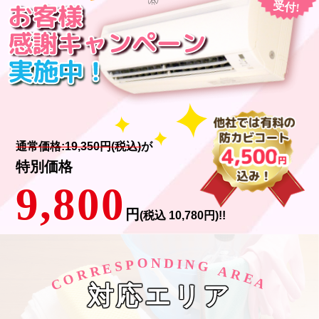
受付!
通常価格:19,350円(税込)
が
特別価格
9,800
円
(税込 10,780円)!!
O
D
N
I
N
P
S
G
E
R
A
R
R
O
E
C
A
対応エリア