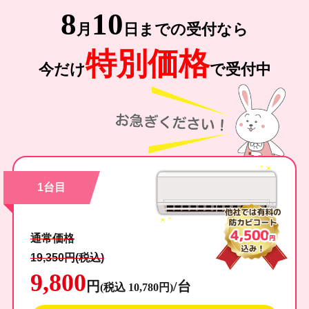
8
10
月
日までの受付なら
特別価格
今だけ
で受付中
1台目
通常価格
19,350円(税込)
9,800
円
/台
(税込 10,780円)