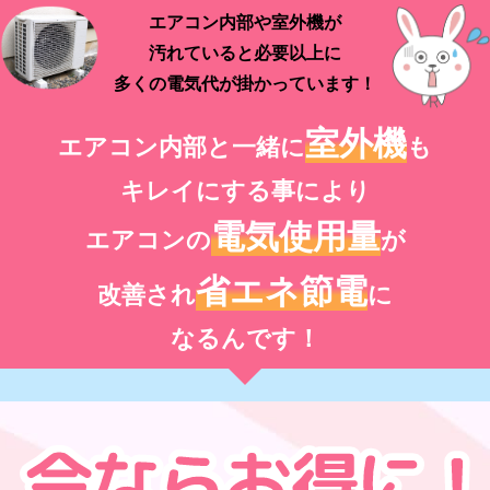
エアコン内部や室外機が
汚れていると必要以上に
多くの電気代が掛かっています！
室外機
エアコン内部と一緒に
も
キレイにする事により
電気使用量
エアコンの
が
省エネ節電
改善され
に
なるんです！