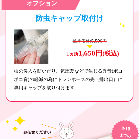
オプション
防虫キャップ取付け
通常価格:5,500円
1,650円
(税込)
1ヵ所
虫の侵入を防いだり、気圧差などで生じる異音(ポコ
ポコ音)の軽減の為にドレンホースの先（排出口）に
専用キャップを取り付けます。
8/10
までの