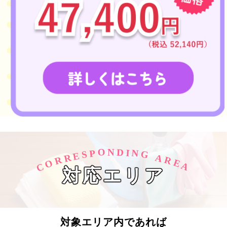
O
D
N
I
N
P
S
G
E
R
A
R
R
O
E
C
A
対応エリア
対象エリア内であれば