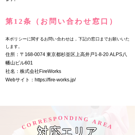
第12条（お問い合わせ窓口）
本ポリシーに関するお問い合わせは，下記の窓口までお願いいた
します。
住所：〒168-0074 東京都杉並区上高井戸1-8-20 ALPS八
幡山ビル601
社名：株式会社FireWorks
Webサイト：https://fire-works.jp/
O
D
N
I
N
P
S
G
E
R
A
R
R
O
E
C
A
対応エリア