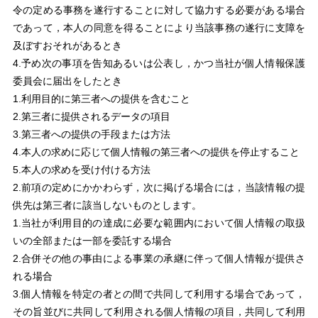
令の定める事務を遂行することに対して協力する必要がある場合
であって，本人の同意を得ることにより当該事務の遂行に支障を
及ぼすおそれがあるとき
4.予め次の事項を告知あるいは公表し，かつ当社が個人情報保護
委員会に届出をしたとき
1.利用目的に第三者への提供を含むこと
2.第三者に提供されるデータの項目
3.第三者への提供の手段または方法
4.本人の求めに応じて個人情報の第三者への提供を停止すること
5.本人の求めを受け付ける方法
2.前項の定めにかかわらず，次に掲げる場合には，当該情報の提
供先は第三者に該当しないものとします。
1.当社が利用目的の達成に必要な範囲内において個人情報の取扱
いの全部または一部を委託する場合
2.合併その他の事由による事業の承継に伴って個人情報が提供さ
れる場合
3.個人情報を特定の者との間で共同して利用する場合であって，
その旨並びに共同して利用される個人情報の項目，共同して利用