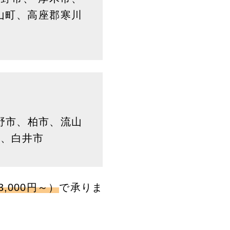
葉山町、高座郡寒川
野市、柏市、流山
市、白井市
,000円～）
で承りま