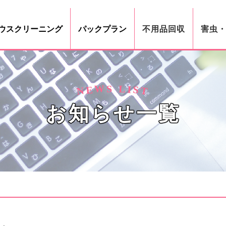
ウスクリーニング
パックプラン
不用品回収
害虫
W
L
S
I
S
E
N
T
お知らせ一覧