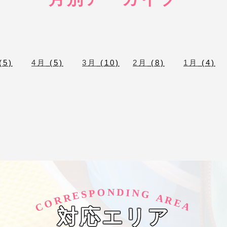
(5)
4月
(5)
3月
(10)
2月
(8)
1月
(4)
O
D
N
I
N
P
S
G
E
R
A
R
R
O
E
C
A
対応エリア