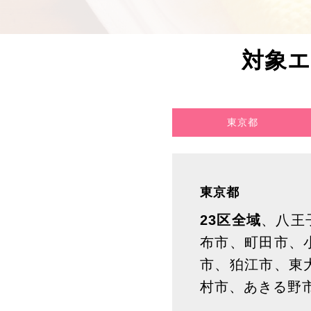
対象
東京都
東京都
23区全域
、八王
布市、町田市、
市、狛江市、東
村市、あきる野