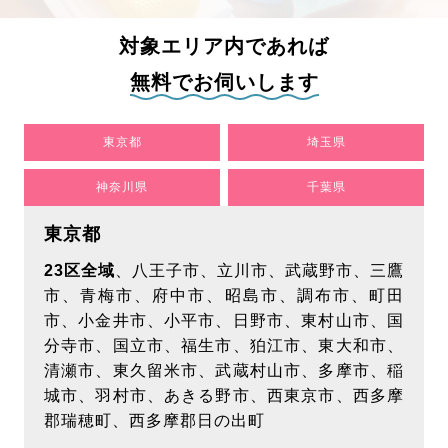
人情報をいただく際には、お客様の最新情報をご
提供いただけるようお願い致します。
対象エリア内であれば
【個人情報の利用目的について】
無料でお伺いします
当社は、以下に記載する目的でお客様の個人情報
を利用させていただきます。個人情報の利用範囲
東京都
埼玉県
に関しては、次項目「第三者への開示について」
をご確認ください。
神奈川県
千葉県
各種サービス提供のため
東京都
市場調査･お客様ご利用状況の分析のため
各種サービス案内のため
23区全域
、八王子市、立川市、武蔵野市、三鷹
お客様に提供するサービス向上･改善のため
市、青梅市、府中市、昭島市、調布市、町田
関連情報のご案内を送付
市、小金井市、小平市、日野市、東村山市、国
分寺市、国立市、福生市、狛江市、東大和市、
【個人を特定しない属性情報・行動履歴の取得及
清瀬市、東久留米市、武蔵村山市、多摩市、稲
び利用について】
城市、羽村市、あきる野市、西東京市、西多摩
当ウェブサイトでは、広告配信事業者が提供する
郡瑞穂町、西多摩郡日の出町
プログラムを利用し、特定のサイトにおいて行動