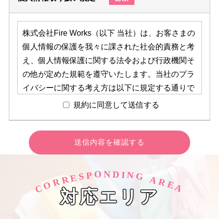
株式会社Fire Works（以下 当社）は、お客さまの
個人情報の保護を我々に課された社会的責務と考
え、個人情報保護に関する法令および行政機関そ
の他が定めた規範を遵守いたします。当社のプラ
イバシーに関する考え方は以下に規定する通りで
す。 法令の改正等の事情により随時修正または削
規約に同意して送信する
除されることがございますが、最新の方針は本ペ
ージに記載いたします。【個人情報の収集につい
て】
当社は、個人情報の収集目的を事業範囲内で明確
に定め、その目的達成に必要な限度において個人
O
D
N
I
N
P
S
G
E
R
A
R
R
O
E
情報を収集いたします。お客様からの当社サービ
C
A
対応エリア
スに関するお問い合わせ、申込み、サービス提供
等の際にお客様の個人情報を収集いたします。個