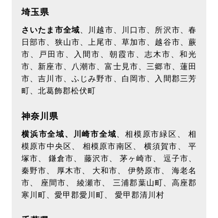
ターゲティング広告（サイト閲覧情報などをもと
埼玉県
にユーザーの興味・関心にあわせて広告を配信す
さいたま市全域
、川越市、川口市、所沢市、春
る広告手法）を行っております。その際、ユーザ
日部市、狭山市、上尾市、草加市、越谷市、蕨
ーのサイト訪問履歴情報を採取するためCookieを
市、戸田市、入間市、朝霞市、志木市、和光
使用しています（ただし、個人を特定・識別でき
市、新座市、八潮市、富士見市、三郷市、蓮田
るような情報は一切含まれておりません）
市、吉川市、ふじみ野市、白岡市、入間郡三芳
広告配信事業者は 当該Cookieを使用して当ウェ
町、北葛飾郡松伏町
ブサイトへの過去のアクセス情報に基づいて広告
を配信します。この広告の無効化を希望されるユ
神奈川県
ーザーは 広告配信事業者のオプトアウトページに
横浜市全域、川崎市全域
、相模原市緑区、 相
アクセスして、Cookie の使用を無効にできま
模原市中央区、 相模原市南区、 横須賀市、 平
す。ブラウザの変更、Cookieの削除及び新しい
塚市、 鎌倉市、 藤沢市、 茅ヶ崎市、 逗子市、
PCへ変更等の場合には再度設定が必要となりま
秦野市、 厚木市、 大和市、 伊勢原市、 海老名
市、 座間市、 綾瀬市、 三浦郡葉山町、高座郡
す。
寒川町、愛甲郡愛川町、 愛甲郡清川村
【第三者への開示について】
当社は、お客様からご提供いただいた個人情報を