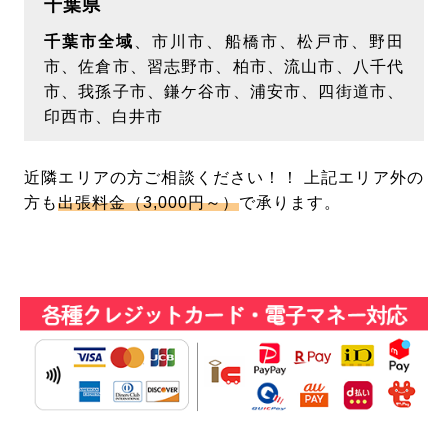
千葉県
当社の範囲でのみ利用させていただきます。利用
させていただく個人情報は氏名･住所･連絡先・メ
千葉市全域
、市川市、船橋市、松戸市、野田
市、佐倉市、習志野市、柏市、流山市、八千代
ールアドレスのみに限定させていただきます。承
市、我孫子市、鎌ケ谷市、浦安市、四街道市、
諾なく、お客様からいただいた個人情報を第三者
印西市、白井市
へ開示･提供いたしません。ただし、正当な利用
目的の範囲内において、当社が信頼に足ると判断
近隣エリアの方ご相談ください！！ 上記エリア外の
し守秘義務契約を結んだ企業にお客様の個人情報
方も
出張料金（3,000円～）
で承ります。
を提供することがあります。また、法令等により
開示要求･提供義務が定められている場合、お客
様の権利･生命･財産･安全などを保護する必要が
あると合理的に判断される場合は、例外とさせて
いただきます。
【個人情報の開示･訂正･追加･削除･利用停止につ
いて】
お客様から個人情報の開示･訂正･追加･削除･利用
停止等の要求があった場合、お客様ご自身の問合