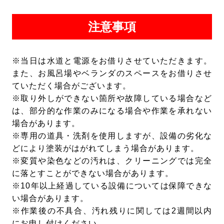
せ(電話又はメール)であることが当社にて確認で
きた場合に限り、できるだけ速やかに、当社で管
注意事項
理するお客様の個人情報を開示･訂正･追加･削除･
利用停止いたします。
※当日は水道と電源をお借りさせていただきます。
また、お風呂場やベランダのスペースをお借りさせ
ていただく場合がございます。
※取り外しができない箇所や故障している場合など
は、部分的な作業のみになる場合や作業を承れない
場合があります。
※専用の道具・洗剤を使用しますが、設備の劣化な
どにより塗装がはがれてしまう場合があります。
※変質や染色などの汚れは、クリーニングでは完全
に落とすことができない場合があります。
※10年以上経過している設備については保障できな
い場合があります。
※作業後の不具合、汚れ残りに関しては2週間以内
にお申し付けください。