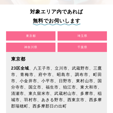
人情報をいただく際には、お客様の最新情報をご
提供いただけるようお願い致します。
対象エリア内であれば
【個人情報の利用目的について】
無料でお伺いします
当社は、以下に記載する目的でお客様の個人情報
を利用させていただきます。個人情報の利用範囲
東京都
埼玉県
に関しては、次項目「第三者への開示について」
をご確認ください。
神奈川県
千葉県
各種サービス提供のため
東京都
市場調査･お客様ご利用状況の分析のため
各種サービス案内のため
23区全域
、八王子市、立川市、武蔵野市、三鷹
お客様に提供するサービス向上･改善のため
市、青梅市、府中市、昭島市、調布市、町田
関連情報のご案内を送付
市、小金井市、小平市、日野市、東村山市、国
分寺市、国立市、福生市、狛江市、東大和市、
【個人を特定しない属性情報・行動履歴の取得及
清瀬市、東久留米市、武蔵村山市、多摩市、稲
び利用について】
城市、羽村市、あきる野市、西東京市、西多摩
当ウェブサイトでは、広告配信事業者が提供する
郡瑞穂町、西多摩郡日の出町
プログラムを利用し、特定のサイトにおいて行動