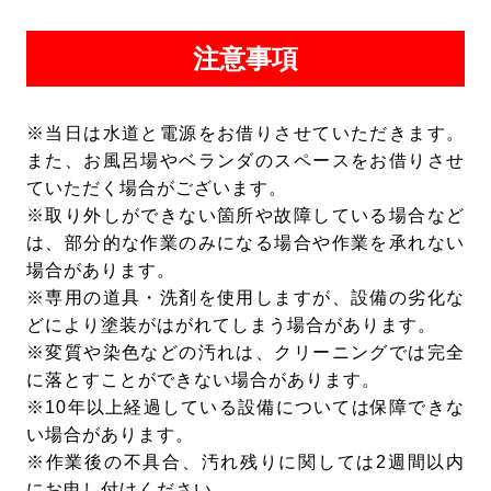
せ(電話又はメール)であることが当社にて確認で
きた場合に限り、できるだけ速やかに、当社で管
注意事項
理するお客様の個人情報を開示･訂正･追加･削除･
利用停止いたします。
※当日は水道と電源をお借りさせていただきます。
また、お風呂場やベランダのスペースをお借りさせ
ていただく場合がございます。
※取り外しができない箇所や故障している場合など
は、部分的な作業のみになる場合や作業を承れない
場合があります。
※専用の道具・洗剤を使用しますが、設備の劣化な
どにより塗装がはがれてしまう場合があります。
※変質や染色などの汚れは、クリーニングでは完全
に落とすことができない場合があります。
※10年以上経過している設備については保障できな
い場合があります。
※作業後の不具合、汚れ残りに関しては2週間以内
にお申し付けください。