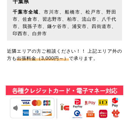
千葉県
当社の範囲でのみ利用させていただきます。利用
させていただく個人情報は氏名･住所･連絡先・メ
千葉市全域
、市川市、船橋市、松戸市、野田
市、佐倉市、習志野市、柏市、流山市、八千代
ールアドレスのみに限定させていただきます。承
市、我孫子市、鎌ケ谷市、浦安市、四街道市、
諾なく、お客様からいただいた個人情報を第三者
印西市、白井市
へ開示･提供いたしません。ただし、正当な利用
目的の範囲内において、当社が信頼に足ると判断
近隣エリアの方ご相談ください！！ 上記エリア外の
し守秘義務契約を結んだ企業にお客様の個人情報
方も
出張料金（3,000円～）
で承ります。
を提供することがあります。また、法令等により
開示要求･提供義務が定められている場合、お客
様の権利･生命･財産･安全などを保護する必要が
あると合理的に判断される場合は、例外とさせて
いただきます。
【個人情報の開示･訂正･追加･削除･利用停止につ
いて】
お客様から個人情報の開示･訂正･追加･削除･利用
停止等の要求があった場合、お客様ご自身の問合