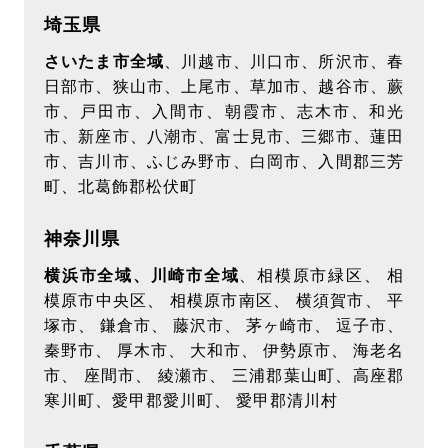
ターゲティング広告（サイト閲覧情報などをもと
埼玉県
にユーザーの興味・関心にあわせて広告を配信す
さいたま市全域
、川越市、川口市、所沢市、春
る広告手法）を行っております。その際、ユーザ
日部市、狭山市、上尾市、草加市、越谷市、蕨
ーのサイト訪問履歴情報を採取するためCookieを
市、戸田市、入間市、朝霞市、志木市、和光
使用しています（ただし、個人を特定・識別でき
市、新座市、八潮市、富士見市、三郷市、蓮田
るような情報は一切含まれておりません）
市、吉川市、ふじみ野市、白岡市、入間郡三芳
広告配信事業者は 当該Cookieを使用して当ウェ
町、北葛飾郡松伏町
ブサイトへの過去のアクセス情報に基づいて広告
を配信します。この広告の無効化を希望されるユ
神奈川県
ーザーは 広告配信事業者のオプトアウトページに
横浜市全域、川崎市全域
、相模原市緑区、 相
アクセスして、Cookie の使用を無効にできま
模原市中央区、 相模原市南区、 横須賀市、 平
す。ブラウザの変更、Cookieの削除及び新しい
塚市、 鎌倉市、 藤沢市、 茅ヶ崎市、 逗子市、
PCへ変更等の場合には再度設定が必要となりま
秦野市、 厚木市、 大和市、 伊勢原市、 海老名
市、 座間市、 綾瀬市、 三浦郡葉山町、高座郡
す。
寒川町、愛甲郡愛川町、 愛甲郡清川村
【第三者への開示について】
当社は、お客様からご提供いただいた個人情報を