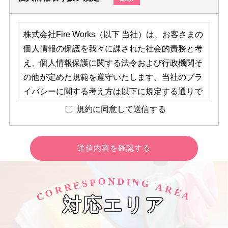
株式会社Fire Works（以下 当社）は、お客さまの
個人情報の保護を我々に課された社会的責務と考
え、個人情報保護に関する法令および行政機関そ
の他が定めた規範を遵守いたします。当社のプラ
イバシーに関する考え方は以下に規定する通りで
す。 法令の改正等の事情により随時修正または削
規約に同意して送信する
除されることがございますが、最新の方針は本ペ
ージに記載いたします。【個人情報の収集につい
て】
当社は、個人情報の収集目的を事業範囲内で明確
に定め、その目的達成に必要な限度において個人
O
D
N
I
N
P
S
G
E
R
A
R
R
O
E
情報を収集いたします。お客様からの当社サービ
C
A
対応エリア
スに関するお問い合わせ、申込み、サービス提供
等の際にお客様の個人情報を収集いたします。個