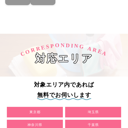
O
D
N
I
N
P
S
G
E
R
A
R
R
O
E
C
A
対応エリア
対象エリア内であれば
無料でお伺いします
東京都
埼玉県
神奈川県
千葉県