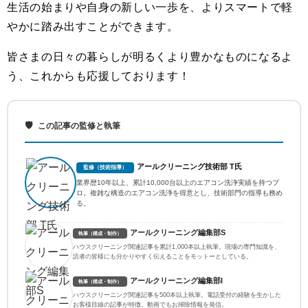
生活の始まりや自身の新しい一歩を、よりスマートで軽
やかに踏み出すことができます。
皆さまの日々の暮らしが明るくより豊かなものになるよ
う、これからも応援しております！
🛡️
この記事の監修と執筆
アールクリーニング技術部 T氏
監修（技術指導）
業界歴10年以上、累計10,000台以上のエアコン洗浄実績を持つプ
ロ。複雑な構造のエアコン洗浄を得意とし、技術部門の指導も務め
る。
アールクリーニング編集部S
執筆（構成・制作）
ハウスクリーニング関連記事を累計1,000本以上執筆。現場の専門知識を、
読者の皆様にも分かりやすく伝えることをモットーとしている。
アールクリーニング編集部I
執筆（構成・制作）
ハウスクリーニング関連記事を500本以上執筆。電話受付の経験を生かした
お客様目線の記事が特徴。動画でもお掃除情報を発信。