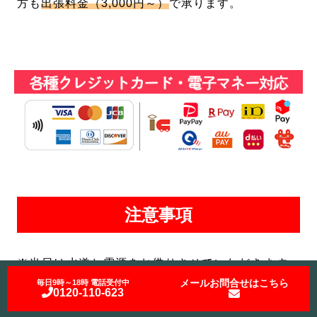
方も
出張料金（3,000円～）
で承ります。
注意事項
※当日は水道と電源をお借りさせていただきます。
また、お風呂場やベランダのスペースをお借りさせ
メールお問合せはこちら
毎日9時～18時 電話受付中
0120-110-623
ていただく場合がございます。
※取り外しができない箇所や故障している場合など