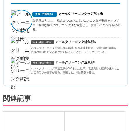
アールクリーニング技術部 T氏
監修（技術指導）
業界歴10年以上、累計10,000台以上のエアコン洗浄実績を持つプ
ロ。複雑な構造のエアコン洗浄を得意とし、技術部門の指導も務め
る。
アールクリーニング編集部S
執筆（構成・制作）
ハウスクリーニング関連記事を累計1,000本以上執筆。現場の専門知識を、
読者の皆様にも分かりやすく伝えることをモットーとしている。
アールクリーニング編集部I
執筆（構成・制作）
ハウスクリーニング関連記事を500本以上執筆。電話受付の経験を生かした
お客様目線の記事が特徴。動画でもお掃除情報を発信。
関連記事