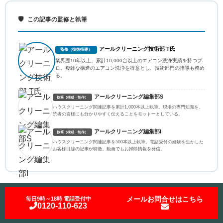
🛡️
この記事の監修と執筆
アールクリーニング技術部 T氏
監修（技術指導）
業界歴10年以上、累計10,000台以上のエアコン洗浄実績を持つプ
ロ。複雑な構造のエアコン洗浄を得意とし、技術部門の指導も務め
る。
アールクリーニング編集部S
執筆（構成・制作）
ハウスクリーニング関連記事を累計1,000本以上執筆。現場の専門知識を、
読者の皆様にも分かりやすく伝えることをモットーとしている。
アールクリーニング編集部I
執筆（構成・制作）
ハウスクリーニング関連記事を500本以上執筆。電話受付の経験を生かした
お客様目線の記事が特徴。動画でもお掃除情報を発信。
関連記事
メールお問合せはこちら
毎日9時～18時 電話受付中
0120-110-623